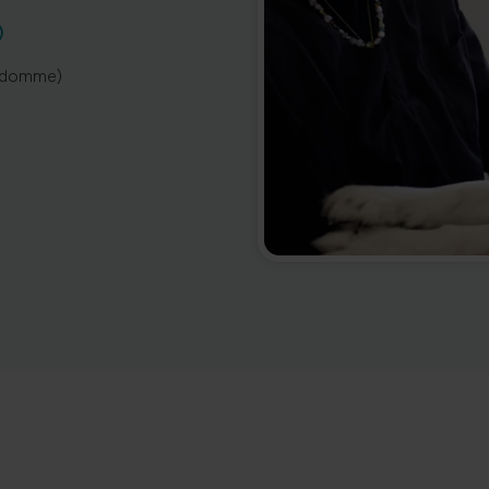
)
ygdomme)