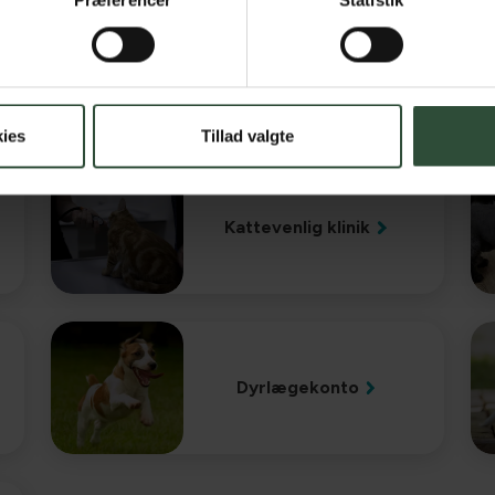
Præferencer
Statistik
Kanin og marsvin
ies
Tillad valgte
Kattevenlig klinik
Dyrlægekonto