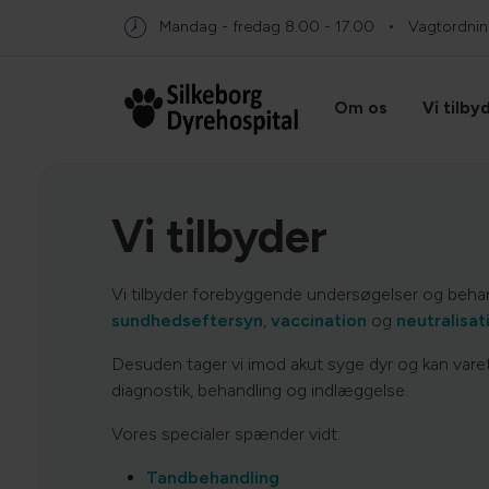
Mandag - fredag
8.00 - 17.00
Vagtordning
Om os
Vi tilby
Vi tilbyder
Vi tilbyder forebyggende undersøgelser og behan
sundhedseftersyn
,
vaccination
og
neutralisat
Desuden tager vi imod akut syge dyr og kan var
diagnostik, behandling og indlæggelse.
Vores specialer spænder vidt:
Tandbehandling