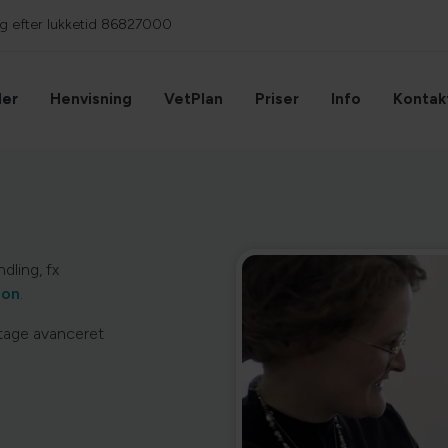
 efter lukketid
86827000
Hvad leder du efter?
der
Henvisning
VetPlan
Priser
Info
Kontak
dling, fx
ion
.
etage avanceret