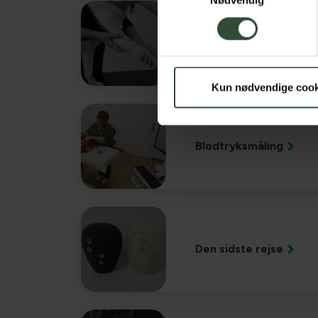
Nødvendig
Rehabilitering
Kun nødvendige cook
Blodtryksmåling
Den sidste rejse