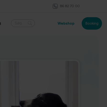
86 82 70 00
Søg
Webshop
Booking
t