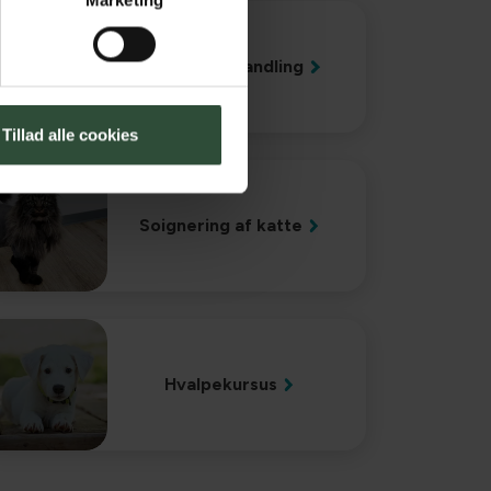
Marketing
Adfærdsbehandling
Tillad alle cookies
Soignering af katte
Hvalpekursus