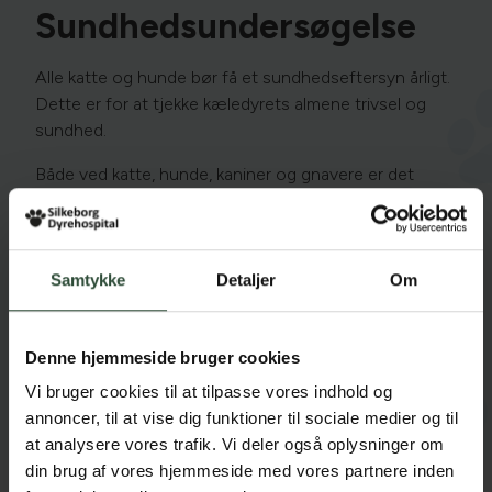
Sundhedsundersøgelse
Alle katte og hunde bør få et sundhedseftersyn årligt.
Dette er for at tjekke kæledyrets almene trivsel og
sundhed.
Både ved katte, hunde, kaniner og gnavere er det
vigtigt at behandle tandproblemer i tide, så kæledyret
undgår smerter. Desuden kan et sundhedseftersyn
være med til at opdage andre alvorlige problemer i tide
- f.eks. hjerteproblemer, knuder mv.
Samtykke
Detaljer
Om
Dit kæledyr kan få samme sygdomme og lidelser som
os selv, og derfor er det vigtigt at tjekke deres helbred
Denne hjemmeside bruger cookies
løbende. Kæledyr giver ofte ikke udtryk for
Vi bruger cookies til at tilpasse vores indhold og
symptomer, før det måske er kritisk og alvorligt for
annoncer, til at vise dig funktioner til sociale medier og til
dyret.
at analysere vores trafik. Vi deler også oplysninger om
din brug af vores hjemmeside med vores partnere inden