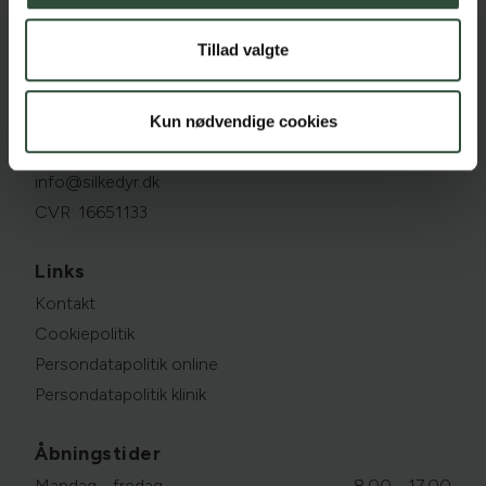
Tillad valgte
Silkeborg Dyrehospital
Brokbjergvej 6, 8600 Silkeborg
Kun nødvendige cookies
86 82 70 00
info@silkedyr.dk
CVR: 16651133
Links
Kontakt
Cookiepolitik
Persondatapolitik online
Persondatapolitik klinik
Åbningstider
Mandag - fredag
8.00 - 17.00