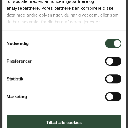
for sociale medier, annonceringspartnere og
analysepartnere. Vores partnere kan kombinere disse
data med andre oplysninger, du har givet dem, eller som
Kaniner, marsvin og andre
de har indsamlet fra din brug af deres tjenester.
Hvad leder du efter?
gnavere
Samtykkevalg
Nødvendig
Præferencer
Gratis hvalpebesøg
Statistik
Marketing
Unghundekonsultation
Tillad alle cookies